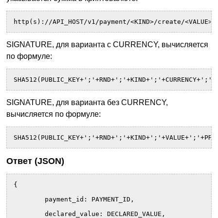
http(s)://API_HOST/v1/payment/<KIND>/create/<VALUE>
SIGNATURE, для варианта с CURRENCY, вычисляется
по формуле:
SHA512(PUBLIC_KEY+';'+RND+';'+KIND+';'+CURRENCY+';'+
SIGNATURE, для варианта без CURRENCY,
вычисляется по формуле:
SHA512(PUBLIC_KEY+';'+RND+';'+KIND+';'+VALUE+';'+PRI
Ответ (JSON)
{
	payment_id: PAYMENT_ID,
	declared_value: DECLARED_VALUE,