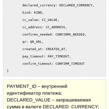
	declared_currency: DECLARED_CURRENCY,
	kind: KIND,
	cc_value: CC_VALUE,
	cc_address: CC_ADDRESS,
	confirms_needed: CONFIRMS_NEEDED,
	qr: QR_URL,
	created_at: CREATED_AT,
	pay_timeout: PAY_TIMEOUT,
	confirm_timeout: CONFIRM_TIMEOUT
}
PAYMENT_ID – внутренний
идентификатор платежа;
DECLARED_VALUE – запрашиваемая
сумма в валюте DECLARED_CURRENCY;