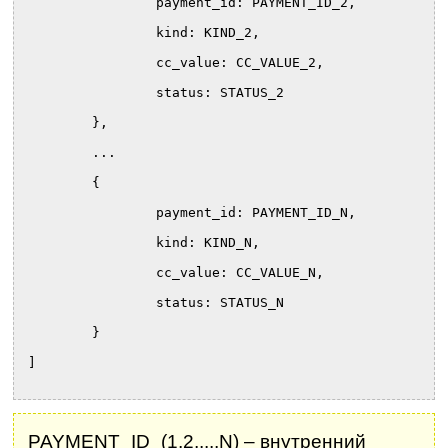
		payment_id: PAYMENT_ID_2,
		kind: KIND_2,
		cc_value: CC_VALUE_2,
		status: STATUS_2
	},	
	...
	{
		payment_id: PAYMENT_ID_N,
		kind: KIND_N,
		cc_value: CC_VALUE_N,
		status: STATUS_N
	}
]
PAYMENT_ID_(1,2,...,N) – внутренний