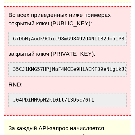
Во всех приведенных ниже примерах
открытый ключ (PUBLIC_KEY):
67DbHjAodk9Cbic98mG98492d4N1IB29m51P3j
закрытый ключ (PRIVATE_KEY):
35CJ1KMG57HPjNaF4MCEe9HiAEKF39eNigikJ239
RND:
J04PDiMH9pH2k10Il713D5c76f1
За каждый API-запрос начисляется