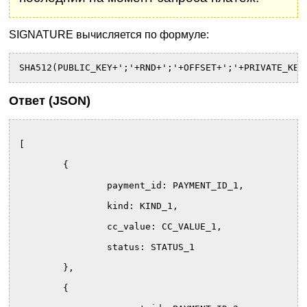
SIGNATURE вычисляется по формуле:
SHA512(PUBLIC_KEY+';'+RND+';'+OFFSET+';'+PRIVATE_KEY
Ответ (JSON)
[
	{
		payment_id: PAYMENT_ID_1,
		kind: KIND_1,
		cc_value: CC_VALUE_1,
		status: STATUS_1
	},
	{