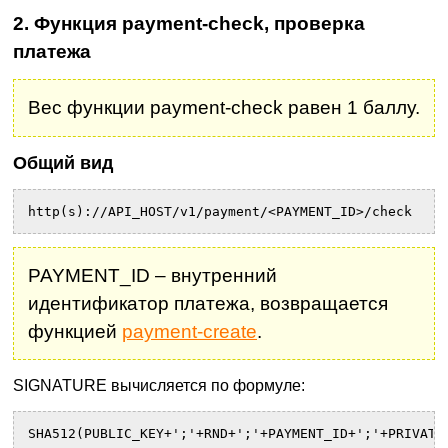
2. Функция payment-check, проверка
платежа
Вес функции payment-check равен 1 баллу.
Общий вид
http(s)://API_HOST/v1/payment/<PAYMENT_ID>/check
PAYMENT_ID – внутренний
идентификатор платежа, возвращается
функцией
payment-create
.
SIGNATURE вычисляется по формуле:
SHA512(PUBLIC_KEY+';'+RND+';'+PAYMENT_ID+';'+PRIVATE