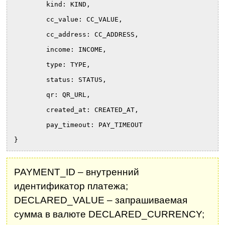
	kind: KIND,
	cc_value: CC_VALUE,
	cc_address: CC_ADDRESS,
	income: INCOME,
	type: TYPE,
	status: STATUS,
	qr: QR_URL,
	created_at: CREATED_AT,
	pay_timeout: PAY_TIMEOUT
}
PAYMENT_ID – внутренний
идентификатор платежа;
DECLARED_VALUE – запрашиваемая
сумма в валюте DECLARED_CURRENCY;