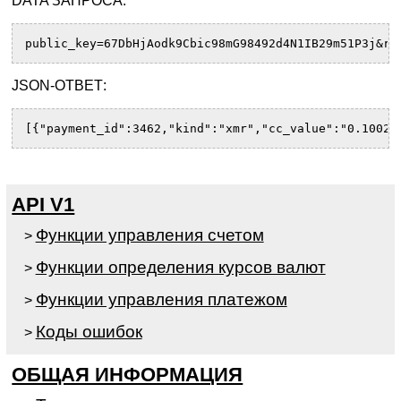
DATA ЗАПРОСА:
public_key=67DbHjAodk9Cbic98mG98492d4N1IB29m51P3j&rn
JSON-ОТВЕТ:
[{"payment_id":3462,"kind":"xmr","cc_value":"0.10024
API V1
Функции управления счетом
>
Функции определения курсов валют
>
Функции управления платежом
>
Коды ошибок
>
ОБЩАЯ ИНФОРМАЦИЯ