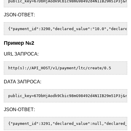
public_key=67DbHjAodk9Cbic98mG98492d4N1IB29m51P3j&rn
JSON-ОТВЕТ:
{"payment_id":3290,"declared_value":"10.0","declared
Пример №2
URL ЗАПРОСА:
http(s)://API_HOST/v1/payment/ltc/create/0.5
DATA ЗАПРОСА:
public_key=67DbHjAodk9Cbic98mG98492d4N1IB29m51P3j&rn
JSON-ОТВЕТ:
{"payment_id":3291,"declared_value":null,"declared_c