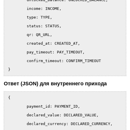
	income: INCOME,
	type: TYPE,
	status: STATUS,
	qr: QR_URL,
	created_at: CREATED_AT,
	pay_timeout: PAY_TIMEOUT,
	confirm_timeout: CONFIRM_TIMEOUT
}
Ответ (JSON) для внутреннего прихода
{
	payment_id: PAYMENT_ID,
	declared_value: DECLARED_VALUE,
	declared_currency: DECLARED_CURRENCY,