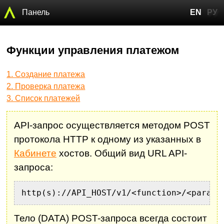
Панель
EN
РУ
Функции управления платежом
1. Создание платежа
2. Проверка платежа
3. Список платежей
API-запрос осуществляется методом POST
протокола HTTP к одному из указанных в
Кабинете
хостов. Общий вид URL API-
запроса:
http(s)://API_HOST/v1/<function>/<params
Тело (DATA) POST-запроса всегда состоит