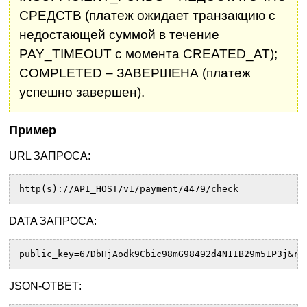
СРЕДСТВ (платеж ожидает транзакцию с
недостающей суммой в течение
PAY_TIMEOUT с момента CREATED_AT);
COMPLETED – ЗАВЕРШЕНА (платеж
успешно завершен).
Пример
URL ЗАПРОСА:
http(s)://API_HOST/v1/payment/4479/check
DATA ЗАПРОСА:
public_key=67DbHjAodk9Cbic98mG98492d4N1IB29m51P3j&rn
JSON-ОТВЕТ: