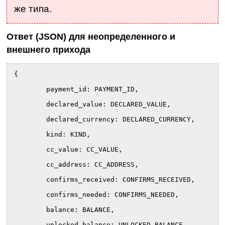
же типа.
Ответ (JSON) для неопределенного и
внешнего прихода
{
	payment_id: PAYMENT_ID,
	declared_value: DECLARED_VALUE,
	declared_currency: DECLARED_CURRENCY,
	kind: KIND,
	cc_value: CC_VALUE,
	cc_address: CC_ADDRESS,
	confirms_received: CONFIRMS_RECEIVED,
	confirms_needed: CONFIRMS_NEEDED,
	balance: BALANCE,
	unlocked_balance: UNLOCKED_BALANCE,